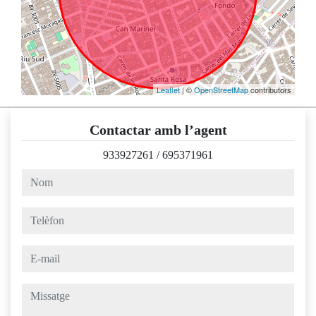
Leaflet
| ©
OpenStreetMap
contributors
Contactar amb l’agent
933927261
/
695371961
nom
telèfon
e-mail
missatge