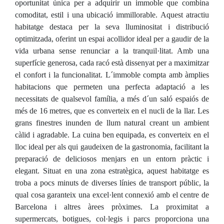
oportunitat única per a adquirir un immoble que combina
comoditat, estil i una ubicació immillorable. Aquest atractiu
habitatge destaca per la seva lluminositat i distribució
optimitzada, oferint un espai acollidor ideal per a gaudir de la
vida urbana sense renunciar a la tranquil·litat. Amb una
superfície generosa, cada racó està dissenyat per a maximitzar
el confort i la funcionalitat. L´immoble compta amb àmplies
habitacions que permeten una perfecta adaptació a les
necessitats de qualsevol família, a més d´un saló espaiós de
més de 16 metres, que es converteix en el nucli de la llar. Les
grans finestres inunden de llum natural creant un ambient
càlid i agradable. La cuina ben equipada, es converteix en el
lloc ideal per als qui gaudeixen de la gastronomia, facilitant la
preparació de deliciosos menjars en un entorn pràctic i
elegant. Situat en una zona estratègica, aquest habitatge es
troba a pocs minuts de diverses línies de transport públic, la
qual cosa garanteix una excel·lent connexió amb el centre de
Barcelona i altres àrees pròximes. La proximitat a
supermercats, botigues, col·legis i parcs proporciona una