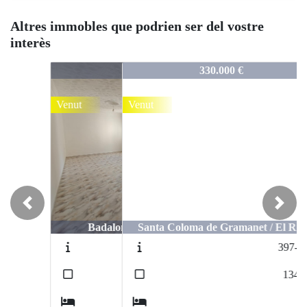
Altres immobles que podrien ser del vostre
interès
398-104
330.000 €
Venut
Previous
Next
Santa Coloma de Gramanet / El Riu
397-103
2
134
m
3