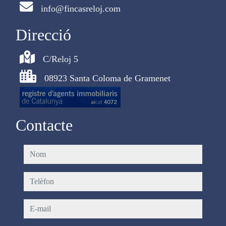
info@fincasreloj.com
Direcció
C/Reloj 5
08923 Santa Coloma de Gramenet
Contacte
nom
telèfon
e-mail