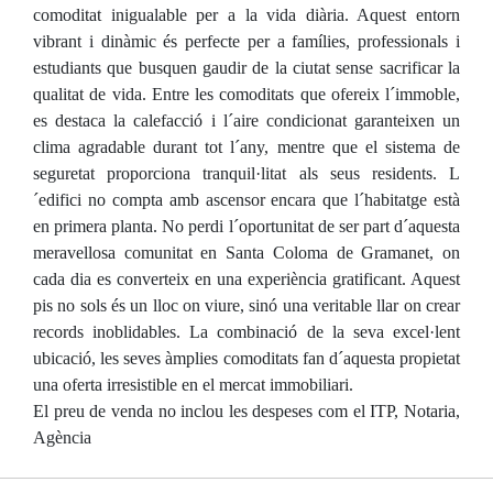
comoditat inigualable per a la vida diària. Aquest entorn
vibrant i dinàmic és perfecte per a famílies, professionals i
estudiants que busquen gaudir de la ciutat sense sacrificar la
qualitat de vida. Entre les comoditats que ofereix l´immoble,
es destaca la calefacció i l´aire condicionat garanteixen un
clima agradable durant tot l´any, mentre que el sistema de
seguretat proporciona tranquil·litat als seus residents. L
´edifici no compta amb ascensor encara que l´habitatge està
en primera planta. No perdi l´oportunitat de ser part d´aquesta
meravellosa comunitat en Santa Coloma de Gramanet, on
cada dia es converteix en una experiència gratificant. Aquest
pis no sols és un lloc on viure, sinó una veritable llar on crear
records inoblidables. La combinació de la seva excel·lent
ubicació, les seves àmplies comoditats fan d´aquesta propietat
una oferta irresistible en el mercat immobiliari.
El preu de venda no inclou les despeses com el ITP, Notaria,
Agència