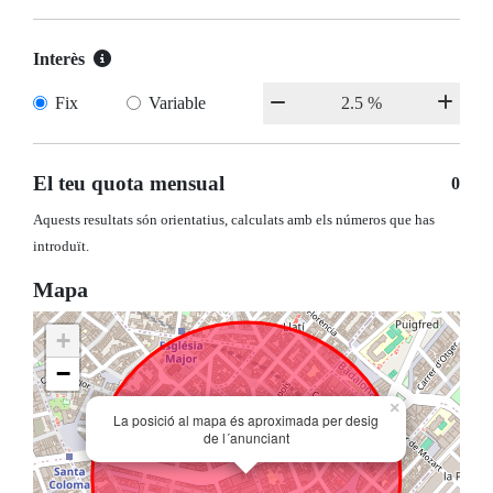
Interès
Fix
Variable
El teu quota mensual
0
Aquests resultats són orientatius, calculats amb els números que has
introduït.
Mapa
+
−
×
La posició al mapa és aproximada per desig
de l´anunciant