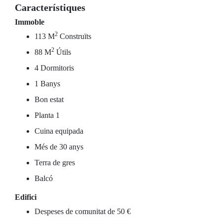
Característiques
Immoble
2
113 M
Construïts
2
88 M
Útils
4 Dormitoris
1 Banys
Bon estat
Planta 1
Cuina equipada
Més de 30 anys
Terra de gres
Balcó
Edifici
Despeses de comunitat de 50 €