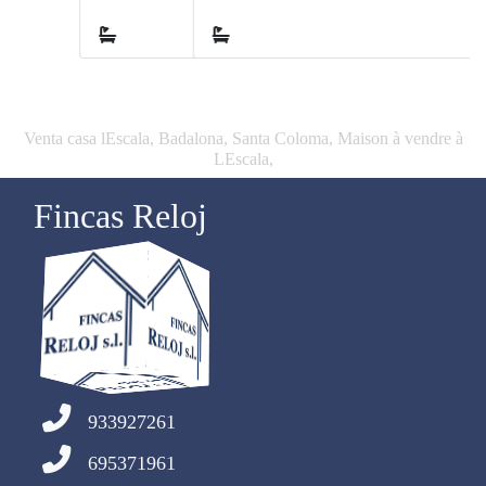
1
Venta casa lEscala, Badalona, Santa Coloma, Maison à vendre à
LEscala,
Fincas Reloj
933927261
695371961