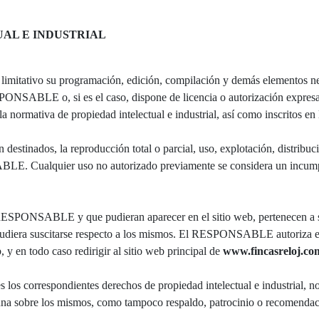
UAL E INDUSTRIAL
o limitativo su programación, edición, compilación y demás elementos n
SPONSABLE o, si es el caso, dispone de licencia o autorización expresa 
 normativa de propiedad intelectual e industrial, así como inscritos en 
 destinados, la reproducción total o parcial, uso, explotación, distribuc
ABLE. Cualquier uso no autorizado previamente se considera un incump
l RESPONSABLE y que pudieran aparecer en el sitio web, pertenecen a s
 pudiera suscitarse respecto a los mismos. El RESPONSABLE autoriza e
, y en todo caso redirigir al sitio web principal de
www.fincasreloj.co
s correspondientes derechos de propiedad intelectual e industrial, no 
guna sobre los mismos, como tampoco respaldo, patrocinio o recomendac