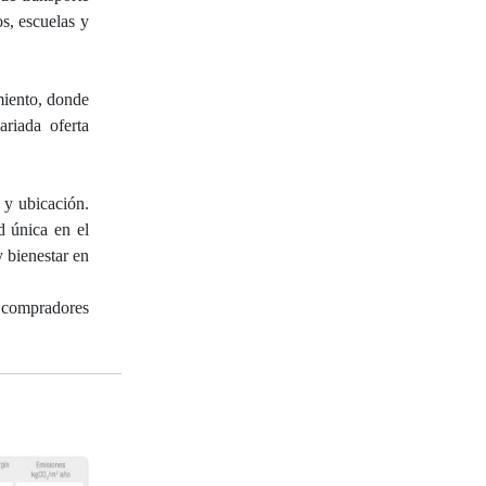
s, escuelas y
miento, donde
riada oferta
y ubicación.
d única en el
y bienestar en
e compradores