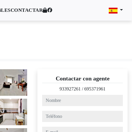
BLES
CONTACTAR
Contactar con agente
933927261
/
695371961
nombre
teléfono
e-mail