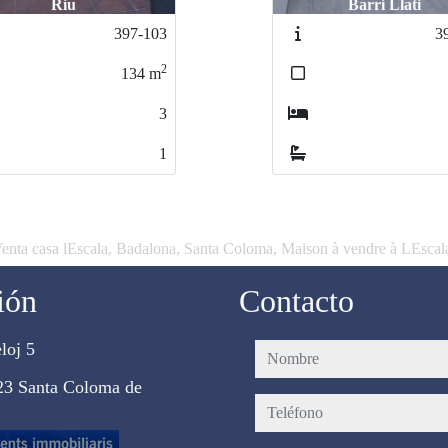
Barri Llati
Centro
399-105
3
2
66
m
2
1
enta casa lEscala, Badalona, Santa Coloma, Maison à vendre à LEscal
ión
Contacto
loj 5
nombre
23 Santa Coloma de
teléfono