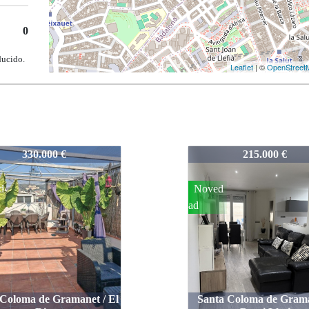
0
ducido.
Leaflet
| ©
OpenStreet
02
396-102
215.000 €
298.000 €
d
Rebaja
do
a Coloma de Gramanet /
Santa Coloma de Grama