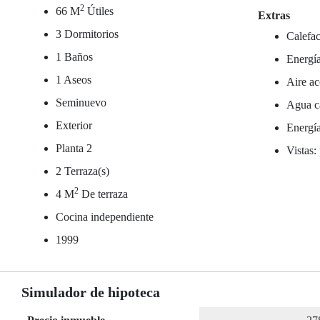
2
66 M
Útiles
Extras
3 Dormitorios
Calefac
1 Baños
Energía
1 Aseos
Aire ac
Seminuevo
Agua ca
Exterior
Energía
Planta 2
Vistas:
2 Terraza(s)
2
4 M
De terraza
Cocina independiente
1999
Simulador de hipoteca