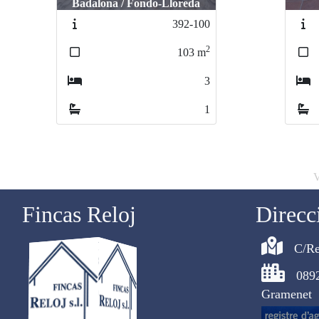
Riu
397-103
2
134
m
3
1
V
Fincas Reloj
Direcc
C/Re
089
Gramenet