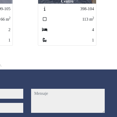
Badalona / Fondo-Lloreda
98-104
392-100
2
2
113
m
103
m
4
3
1
1
a,
mensaje