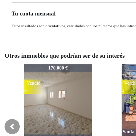
Tu cuota mensual
Estos resultados son orientativos, calculados con los números que has intro
Otros inmuebles que podrían ser de su interés
396-102
396-1
330.000 €
Vendid
Nove
o
ad
Previous
Santa Coloma de Gramanet / El
Sant