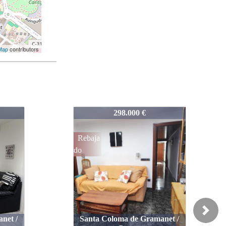
Map
contributors
396-102
170.000 €
Vendid
o
Next
net /