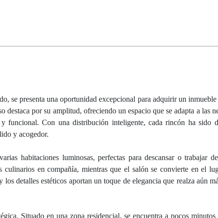
do, se presenta una oportunidad excepcional para adquirir un inmuebl
o destaca por su amplitud, ofreciendo un espacio que se adapta a las n
 funcional. Con una distribución inteligente, cada rincón ha sido 
lido y acogedor.
rias habitaciones luminosas, perfectas para descansar o trabajar d
 culinarios en compañía, mientras que el salón se convierte en el lug
 los detalles estéticos aportan un toque de elegancia que realza aún má
tégica. Situado en una zona residencial, se encuentra a pocos minutos 